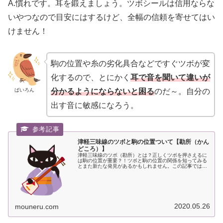
A.慣れです。耳を鍛えましょう。ツボシールは信用ならな
いやつなので目安にはするけど、全幅の信頼を寄せてはい
けません！
駒の位置や糸の劣化具合などですぐツボが変
化するので、とにかく
耳で音を聞いて違いが
ばいろん
分かるようにならないと困る
のだ～。自分の
出す音に敏感になろう。
津軽三味線のツボと駒の位置ついて【勘所（かん
どころ）】
津軽三味線のツボ（勘所）とは？正しくツボを押さえるに
は駒の位置が重要？！ツボと駒の位置の関係を知ってみる
とまた新たな発見があるかもしれません。この記事ではツ
ボの距離間と駒の位置でどれほどツボがずれるのかなどを
検証してみました。
2020.05.26
mouneru.com