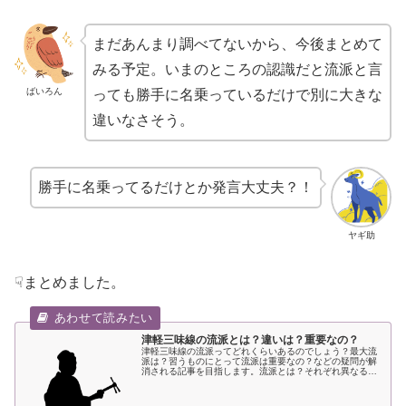
まだあんまり調べてないから、今後まとめて
みる予定。いまのところの認識だと流派と言
ばいろん
っても勝手に名乗っているだけで別に大きな
違いなさそう。
勝手に名乗ってるだけとか発言大丈夫？！
ヤギ助
☟まとめました。
津軽三味線の流派とは？違いは？重要なの？
津軽三味線の流派ってどれくらいあるのでしょう？最大流
派は？習うものにとって流派は重要なの？などの疑問が解
消される記事を目指します。流派とは？それぞれ異なる流
儀などを継承する集団。能・狂言・茶道・華道・書道など
の芸事や武術などの分野によくみられる。津軽三味線では
流派はどのくらいの数あるのでしょうか？