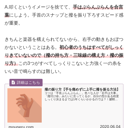
A.叩くというイメージを捨てて、
手はぶらんぶらんを合言
葉
にしよう。手首のスナップと撥を振り下ろすスピード感
が重要。
きちんと楽器を構えられてないから、右手の動きもおぼつ
かないということはある。
初心者のうちはすべてがしっく
りきていないので（撥の持ち方・三味線の構え方・撥の振
り方）
この3つがすべてしっくりこないと力強く一の糸を
いい音で鳴らすのは難しい。
撥の振り方【手を痛めずに上手に撥を振る方法】
コツは「手首ぶらんぶらん」。色々な人が「右手は大事」
「撥付け命」みたいに言ってくるが、自分の型がある程度
しっくり決まるまでは1年くらいかかるのでは？！腱鞘炎
になる前に、撥の振り方のイメージを変更して右手をリラ
ックスさせて撥を振ろう。
2020.06.04
mouneru.com