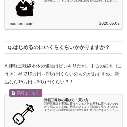
三味線についてくるので初めに買うものはそれほど多くな
い。津軽三味線を買いたい人も必要なものがわかるので要
チェック。
2020.05.09
mouneru.com
Q.はじめるのにいくらくらいかかりますか？
A.津軽三味線本体の値段はピンキリだが、中古の紅木（こ
うき）棹で10万円～20万円くらいのものがおすすめ。新
品なら15万円～30万円くらい？！
津軽三味線の選び方・買い方
津軽三味線を実際に買うとなると何を基準に選べばいいの
か？悩みますよね。納得のいくマイ三味線を見つけられる
ようにある程度の知識をつけてから買いに行きましょう。
でも結論としては先生に聞け！です（それが一番早くて間
違いがない）。