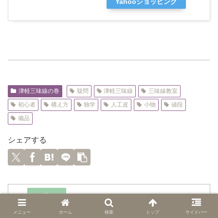
Yahooショッピング
津軽三味線の巻
疑問
津軽三味線
三味線教室
初心者
構え方
独学
人工皮
小物
値段
備品
シェアする
指すりとは？自分で作ることは出来る？【津軽
三味線】
メニュー
ホーム
検索
トップ
サイドバー