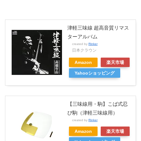
津軽三味線 超高音質リマス
ターアルバム
created by
Rinker
日本クラウン
Amazon
楽天市場
Yahooショッピング
【三味線用・駒】こば式忍
び駒（津軽三味線用）
created by
Rinker
Amazon
楽天市場