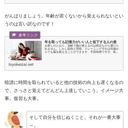
がんばりましょう。年齢が若くないから覚えられないとい
うのは言い訳なのです！
年を取っても記憶力がいい人と低下する人の差
お察しのとおり、加齢で脳が衰えるのは残念ながら避けら
れません。しかし筋肉と同様、トレーニングすれば何歳か
らでも脳を鍛えることができます。手前味噌ですが、私は
40代半ばから記憶力日本選手権大会に参加し、1…
toyokeizai.net
暗譜に時間を取られていると他の技術の向上も遅くなるの
で、さっさと覚えてどんどん上達していこう。イメージ大
事。復習も大事。
そして自分を信じぬくこと。それが一番大事
～。