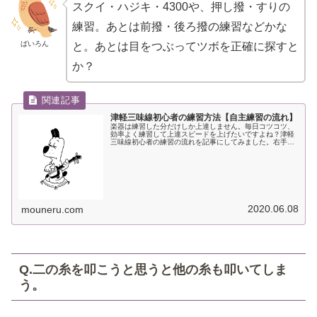
スクイ・ハジキ・4300や、押し撥・すりの
練習。あとは前撥・後ろ撥の練習などかな
ばいろん
と。あとは目をつぶってツボを正確に探すと
か？
津軽三味線初心者の練習方法【自主練習の流れ】
楽器は練習した分だけしか上達しません。毎日コツコツ、
効率よく練習して上達スピードを上げたいですよね？津軽
三味線初心者の練習の流れを記事にしてみました。右手・
左手のウォーミングアップから曲の復習、新曲の練習、苦
手な奏法の練習など自主練のコツ。
2020.06.08
mouneru.com
Q.二の糸を叩こうと思うと他の糸も叩いてしま
う。