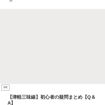
法
立
PR
【津軽三味線】初心者の疑問まとめ【Q＆
A】