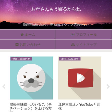
お母さんもう寝るからね
津軽三味線ブログ。寝る前にひとこと言わせて。
ホーム
プロフィール
お問い合わせ
サイトマップ
津軽三味線の巻
津軽三味線の巻
津
津軽三味線へのやる気（モ
津軽三味線とYouTubeと調
三
位
チベーション）を上げる方
弦
て