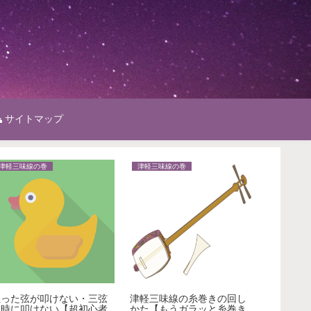
サイトマップ
津軽三味線の巻
津軽三味線の巻
津軽三味
狙った弦が叩けない・三弦
津軽三味線の糸巻きの回し
指すりと
同時に叩けない【超初心者
かた【もうガラッと糸巻き
とは出来