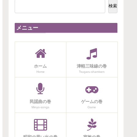
検索
メニュー
ホーム
津軽三味線の巻
Home
Tsugaru-shamisen
民謡曲の巻
ゲームの巻
Minyo-songs
Game