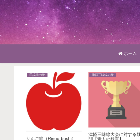
ホーム
民謡曲の巻
津軽三味線の巻
とは？違
津軽三味線大会に対する
りんご節（Ringo-bushi）
問【素人の戯言】