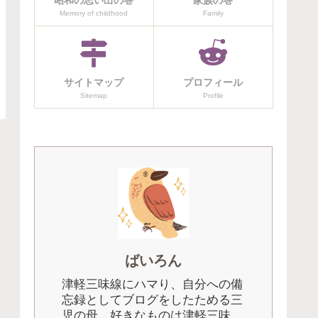
昭和の思い出の巻
家族の巻
Memory of childhood
Family
サイトマップ
プロフィール
Sitemap
Profile
ばいろん
津軽三味線にハマり、自分への備
忘録としてブログをしたためる三
児の母。好きなものは津軽三味