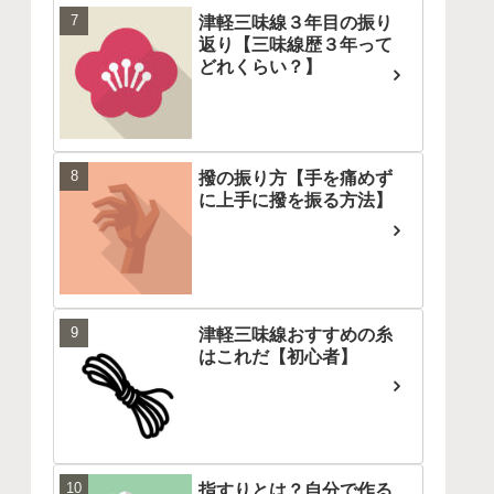
津軽三味線３年目の振り
返り【三味線歴３年って
どれくらい？】
撥の振り方【手を痛めず
に上手に撥を振る方法】
津軽三味線おすすめの糸
はこれだ【初心者】
指すりとは？自分で作る