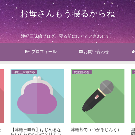
お母さんもう寝るからね
津軽三味線ブログ。寝る前にひとこと言わせて。
プロフィール
お問い合わせ
津軽三味線の巻
民謡曲の巻
疑
【津軽三味線】はじめるな
津軽甚句（つがるじんく）
らいくらかかるの？リアル