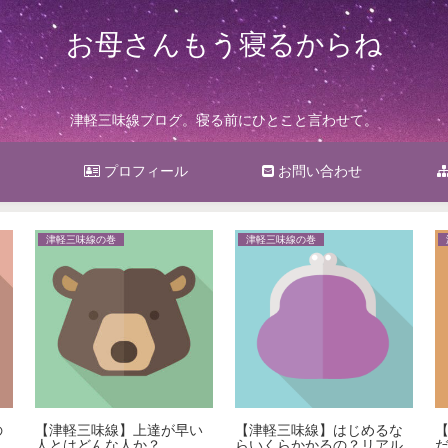
お母さんもう寝るからね
津軽三味線ブログ。寝る前にひとこと言わせて。
プロフィール
お問い合わせ
津軽三味線の巻
津軽三味線の巻
の
【津軽三味線】上達が早い
【津軽三味線】はじめるな
人とはどんな人か？
らいくらかかるの？リアル