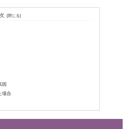
次
原因
た場合