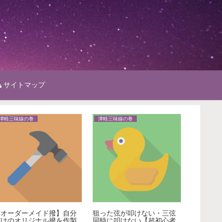
サイトマップ
津軽三味線の巻
津軽三味線の巻
津軽三味
【オーダーメイド撥】自分
狙った弦が叩けない・三弦
津軽三味
だけのオリジナル撥を作製
同時に叩けない【超初心者
方難しす