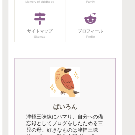
Memory of childhood
Family
サイトマップ
プロフィール
Sitemap
Profile
ばいろん
津軽三味線にハマり、自分への備
忘録としてブログをしたためる三
児の母。好きなものは津軽三味