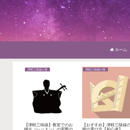
ホーム
津軽三味線の巻
津軽三味線の巻
当日の流
【津軽三味線】教室でのお
【おすすめ】津軽三味線
稽古（レッスン）の実際の
撥の選び方【初心者】