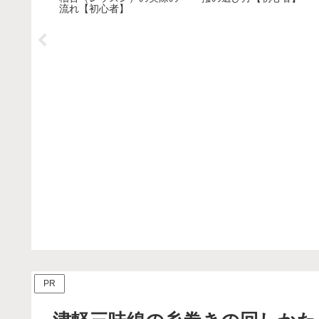
流れ【初心者】
PR