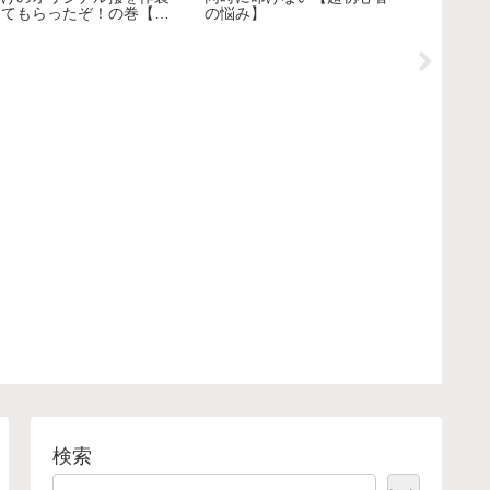
してもらったぞ！の巻【津
の悩み】
軽三味線】
検索