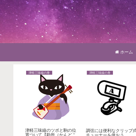
ホーム
津軽三味線の巻
津軽三味線の巻
津軽三味線のツボと駒の位
る気（モ
調弦には便利なクリップ
置ついて【勘所（かんどこ
上げる方
チューナーを使おう