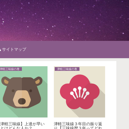
サイトマップ
津軽三味線の巻
津軽三味線の巻
津軽三味
【津軽三味線】上達が早い
津軽三味線３年目の振り返
津軽三味
人とはどんな人か？
り【三味線歴３年ってどれ
何？【も