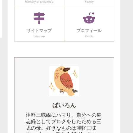
Memory of childhood
Family
サイトマップ
プロフィール
Sitemap
Profile
ばいろん
津軽三味線にハマり、自分への備
忘録としてブログをしたためる三
児の母。好きなものは津軽三味