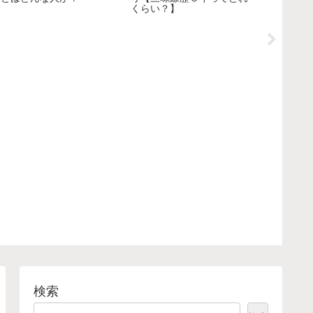
くらい？】
い】
検索