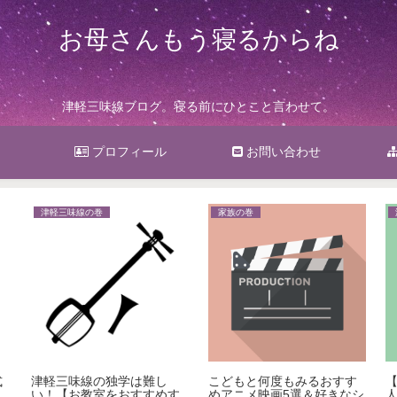
お母さんもう寝るからね
津軽三味線ブログ。寝る前にひとこと言わせて。
プロフィール
お問い合わせ
津軽三味線の巻
家族の巻
式
津軽三味線の独学は難し
こどもと何度もみるおすす
い！【お教室をおすすめす
めアニメ映画5選＆好きなシ