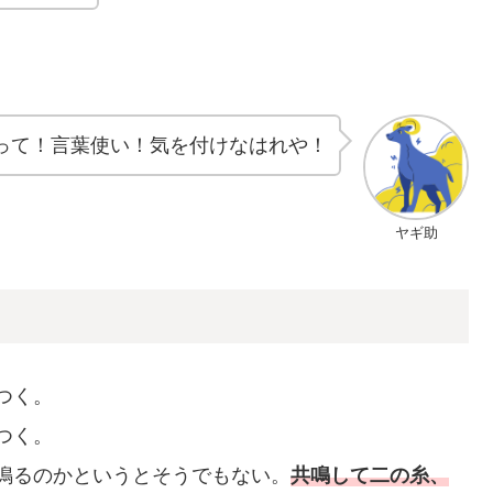
って！言葉使い！気を付けなはれや！
ヤギ助
つく。
つく。
鳴るのかというとそうでもない。
共鳴して二の糸、