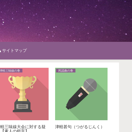
サイトマップ
津軽三味線の巻
民謡曲の巻
家族の巻
津軽三味線大会に対する疑
津軽甚句（つがるじんく）
こどもと
問【素人の戯言】
めアニメ