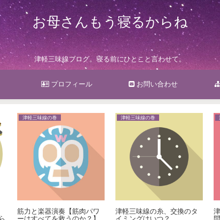
お母さんもう寝るからね
津軽三味線ブログ。寝る前にひとこと言わせて。
プロフィール
お問い合わせ
津軽三味線の巻
津軽三味線の巻
？
筋力と楽器演奏【筋肉パワ
津軽三味線の糸、交換のタ
ら
ーはすべてを救うのか？】
イミングはいつ？