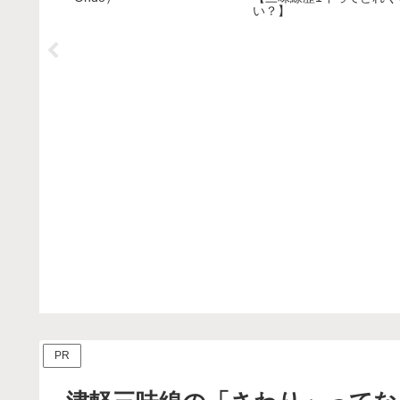
い？】
PR