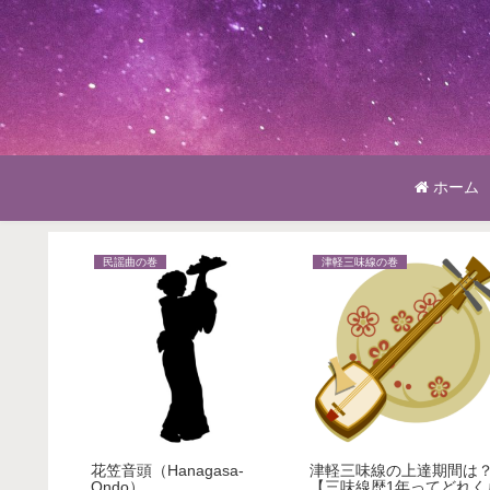
ホーム
民謡曲の巻
津軽三味線の巻
める年齢
花笠音頭（Hanagasa-
津軽三味線の上達期間は
丈夫？】
Ondo）
【三味線歴1年ってどれく