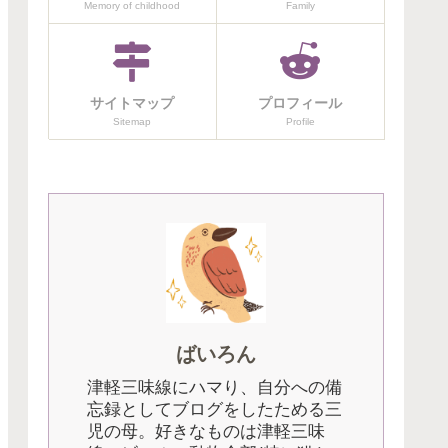
Memory of childhood
Family
サイトマップ
プロフィール
Sitemap
Profile
ばいろん
津軽三味線にハマり、自分への備
忘録としてブログをしたためる三
児の母。好きなものは津軽三味