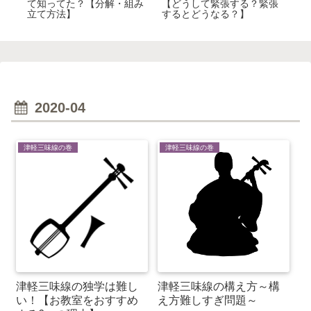
て知ってた？【分解・組み
【どうして緊張する？緊張
こ
立て方法】
するとどうなる？】
2020-04
津軽三味線の巻
津軽三味線の巻
津軽三味線の独学は難し
津軽三味線の構え方～構
い！【お教室をおすすめ
え方難しすぎ問題～