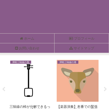
ホーム
プロフィール
お問い合わせ
サイトマップ
津軽三味線の巻
津軽三味線の巻
津
）
三味線の棹が分解できるっ
【楽器演奏】本番での緊張
津