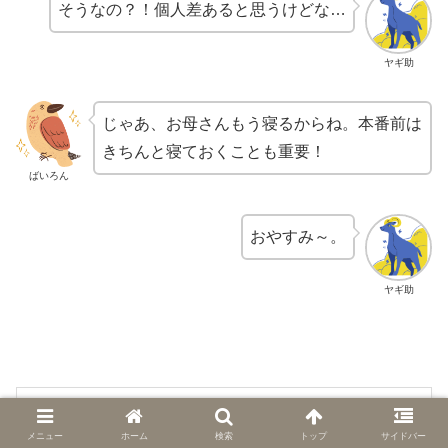
そうなの？！個人差あると思うけどな…
ヤギ助
じゃあ、お母さんもう寝るからね。本番前は
きちんと寝ておくことも重要！
ばいろん
おやすみ～。
ヤギ助
たった0.5秒で緊張をとるコ
メニュー
ホーム
検索
トップ
サイドバー
ツ【電子書籍】[ 伊勢田幸永