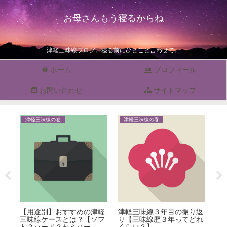
お母さんもう寝るからね
津軽三味線ブログ。寝る前にひとこと言わせて。
ホーム
プロフィール
お問い合わせ
サイトマップ
津軽三味線の巻
津軽三味線の巻
津
【用途別】おすすめの津軽
津軽三味線３年目の振り返
【
の
三味線ケースとは？【ソフ
り【三味線歴３年ってどれ
だ