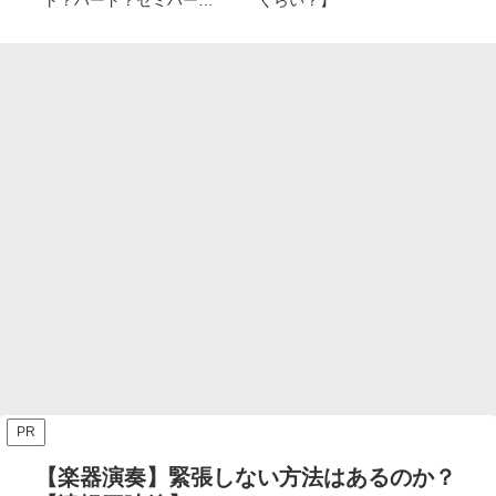
ト？ハード？セミハー
くらい？】
し
ド？】
軽
PR
【楽器演奏】緊張しない方法はあるのか？