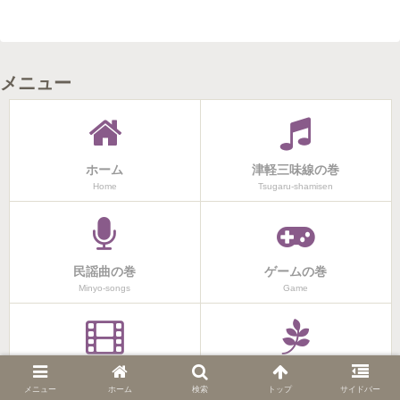
メニュー
ホーム
津軽三味線の巻
Home
Tsugaru-shamisen
民謡曲の巻
ゲームの巻
Minyo-songs
Game
昭和の思い出の巻
家族の巻
Memory of childhood
Family
メニュー
ホーム
検索
トップ
サイドバー