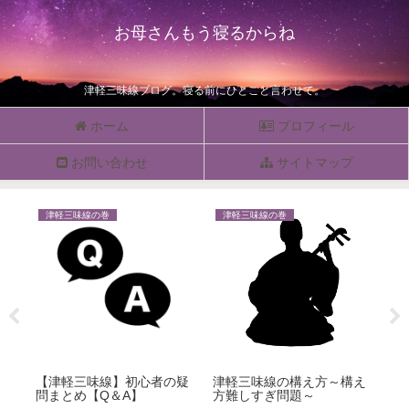
お母さんもう寝るからね
津軽三味線ブログ。寝る前にひとこと言わせて。
ホーム
プロフィール
お問い合わせ
サイトマップ
津軽三味線の巻
津軽三味線の巻
津
【津軽三味線】初心者の疑
津軽三味線の構え方～構え
【
問まとめ【Q＆A】
方難しすぎ問題～
出