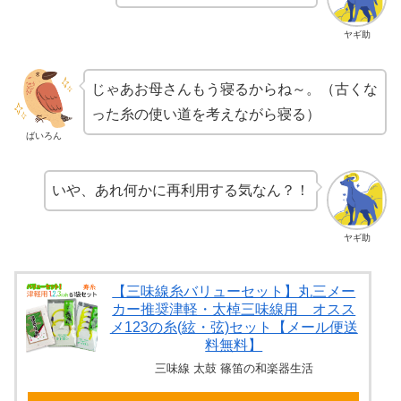
ヤギ助
じゃあお母さんもう寝るからね～。（古くな
った糸の使い道を考えながら寝る）
ばいろん
いや、あれ何かに再利用する気なん？！
ヤギ助
【三味線糸バリューセット】丸三メー
カー推奨津軽・太棹三味線用 オスス
メ123の糸(絃・弦)セット【メール便送
料無料】
三味線 太鼓 篠笛の和楽器生活