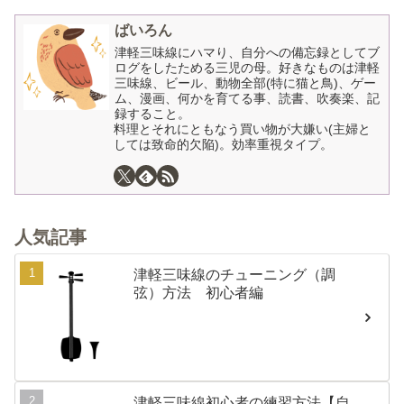
ばいろん
津軽三味線にハマり、自分への備忘録としてブ
ログをしたためる三児の母。好きなものは津軽
三味線、ビール、動物全部(特に猫と鳥)、ゲー
ム、漫画、何かを育てる事、読書、吹奏楽、記
録すること。
料理とそれにともなう買い物が大嫌い(主婦と
しては致命的欠陥)。効率重視タイプ。
人気記事
津軽三味線のチューニング（調
弦）方法 初心者編
津軽三味線初心者の練習方法【自