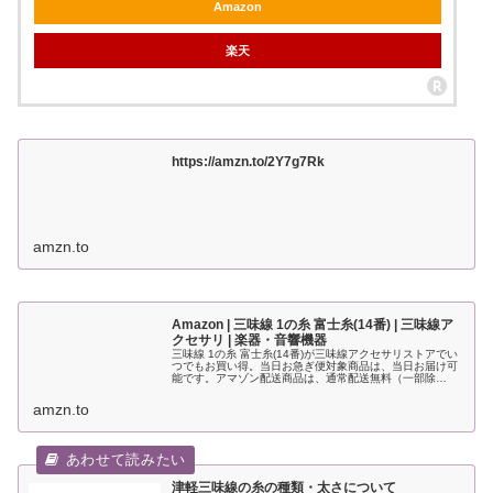
Amazon
楽天
https://amzn.to/2Y7g7Rk
amzn.to
Amazon | 三味線 1の糸 富士糸(14番) | 三味線ア
クセサリ | 楽器・音響機器
三味線 1の糸 富士糸(14番)が三味線アクセサリストアでい
つでもお買い得。当日お急ぎ便対象商品は、当日お届け可
能です。アマゾン配送商品は、通常配送無料（一部除
く）。
amzn.to
津軽三味線の糸の種類・太さについて