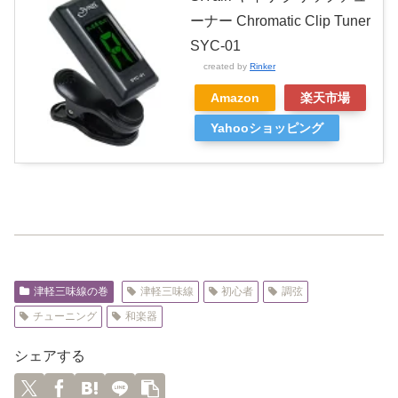
ーナー Chromatic Clip Tuner
SYC-01
created by
Rinker
Amazon
楽天市場
Yahooショッピング
津軽三味線の巻
津軽三味線
初心者
調弦
チューニング
和楽器
シェアする