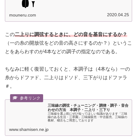
2020.04.25
mouneru.com
この
二上りに調弦するときに、どの音を基音にするか？
（一の糸の開放弦をどの音の高さにするのか？）というこ
とをあらわすのが4本などの調子の指定なのである。
ちなみに軽く復習しておくと、本調子は（4本なら）一の
糸からドファド、二上りはドソド、三下がりはドファラ
＃。
三味線の調弦・チューニング・調律・調子・音合
わせの方法 本調子・二上り・三下り
三味線を選ぶ前にぜひ知ってほしい知識があります「三味
線のある生活・三萃園」三味線販売・中古販売、三味線の
教材、稽古もご用意しております
www.shamisen.ne.jp