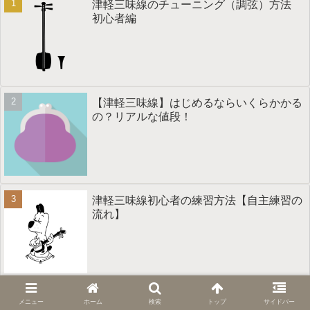
津軽三味線のチューニング（調弦）方法
初心者編
【津軽三味線】はじめるならいくらかかる
の？リアルな値段！
津軽三味線初心者の練習方法【自主練習の
流れ】
津軽三味線のツボと駒の位置ついて【勘所
メニュー
ホーム
検索
トップ
サイドバー