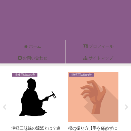
ホーム
プロフィール
お問い合わせ
サイトマップ
津軽三味線の巻
津軽三味線の巻
津
津軽三味線の流派とは？違
撥の振り方【手を痛めずに
津
は