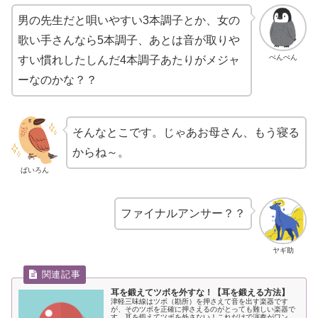
男の先生だと唄いやすい3本調子とか、女の
歌い手さんなら5本調子、あとは音が取りや
ぺんぺん
すい慣れしたしんだ4本調子あたりがメジャ
ーなのかな？？
そんなとこです。じゃあお母さん、もう寝る
からね～。
ばいろん
ファイナルアンサー？？
ヤギ助
耳を鍛えてツボを外すな！【耳を鍛える方法】
津軽三味線はツボ（勘所）を押さえて音を出す楽器です
が、そのツボを正確に押さえるのがとっても難しい楽器で
す。耳を鍛えてツボを外さない！これだけで演奏がワンラ