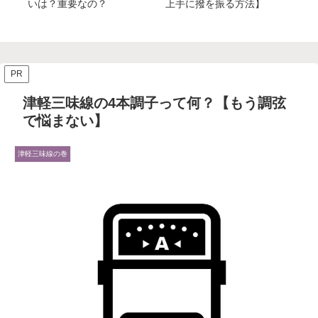
いは？重要なの？
上手に撥を振る方法】
器
PR
津軽三味線の4本調子って何？【もう調弦
で悩まない】
津軽三味線の巻