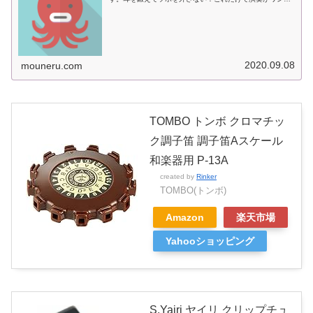
ンク上になることは間違いなし。
2020.09.08
mouneru.com
TOMBO トンボ クロマチッ
ク調子笛 調子笛Aスケール
和楽器用 P-13A
created by
Rinker
TOMBO(トンボ)
Amazon
楽天市場
Yahooショッピング
S.Yairi ヤイリ クリップチュ