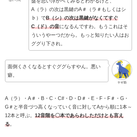
盤を思い浮かべてみるとわかるけど、
A（ラ）の次は黒鍵のA＃（ラ＃もしくはシ
♭）で
B（シ）の次は黒鍵がなくてすぐ
C（ド）の音
になるんですわ。もうこれはそ
ういうやーつだから。もっと知りたい人はお
ググり下され。
面倒くさくなるとすぐググらすやん。悪い
癖。
ヤギ助
A（ラ）・A＃・B・C・C#・D・D＃・E・F・F＃・G・
G＃と半音づつ高くなっていく音に対してAから順に1本～
12本と呼ぶ。
12音階を〇本であらわしただけとも言え
る
。