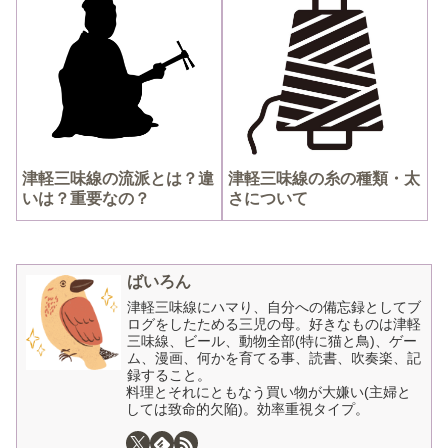
津軽三味線の流派とは？違
津軽三味線の糸の種類・太
いは？重要なの？
さについて
ばいろん
津軽三味線にハマり、自分への備忘録としてブ
ログをしたためる三児の母。好きなものは津軽
三味線、ビール、動物全部(特に猫と鳥)、ゲー
ム、漫画、何かを育てる事、読書、吹奏楽、記
録すること。
料理とそれにともなう買い物が大嫌い(主婦と
しては致命的欠陥)。効率重視タイプ。