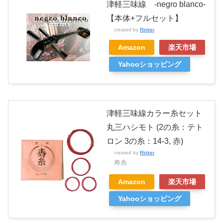
津軽三味線 -negro blanco-
【本体+フルセット】
created by
Rinker
Amazon
楽天市場
Yahooショッピング
津軽三味線カラー糸セット
丸三ハシモト (2の糸：テト
ロン 3の糸：14-3, 赤)
created by
Rinker
寿糸
Amazon
楽天市場
Yahooショッピング