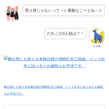
受け身じゃないって～♬素敵なこーとね～♬
だれこの3人組は？！
ヤギ助
舞台用にも使える本格仕様の津軽紅木三味線。インド紅木に比べるとお値段
もお手頃です。