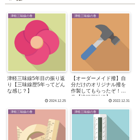
津軽三味線の巻
津軽三味線の巻
津軽三味線5年目の振り返
【オーダーメイド撥】自
り【三味線歴5年ってどん
分だけのオリジナル撥を
な感じ？】
作製してもらったぞ！の
巻【津軽三味線】
2024.12.25
2022.12.31
津軽三味線の巻
津軽三味線の巻