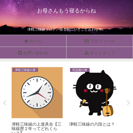
お母さんもう寝るからね
津軽三味線ブログ。寝る前にひとこと言わせて。
ホーム
プロフィール
お問い合わせ
サイトマップ
津軽三味線の巻
民謡曲の巻
津
津軽三味線の上達具合【三
津軽三味線の六段とは？
東
う
味線歴２年ってどれくら
を